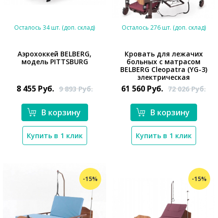
Осталось 34 шт. (доп. склад)
Осталось 276 шт. (доп. склад)
Аэрохоккей BELBERG,
Кровать для лежачих
модель PITTSBURG
больных с матрасом
*}
BELBERG Cleopatra (YG-3)
*}
электрическая
8 455
Руб.
61 560
Руб.
9 893
Руб.
72 026
Руб.
В корзину
В корзину
Купить в 1 клик
Купить в 1 клик
-15%
-15%