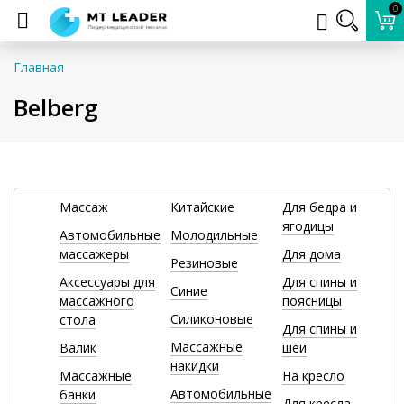
0
Главная
Belberg
Массаж
Китайские
Для бедра и
ягодицы
Автомобильные
Молодильные
массажеры
Для дома
Резиновые
Аксессуары для
Для спины и
Синие
массажного
поясницы
Силиконовые
стола
Для спины и
Массажные
Валик
шеи
накидки
Массажные
На кресло
Автомобильные
банки
Для кресла