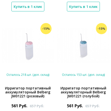
Купить в 1 клик
Купить в 1 клик
-15%
-15%
Осталось 218 шт. (доп. склад)
Осталось 153 шт. (доп. склад)
Ирригатор портативный
Ирригатор портативный
аккумуляторный Belberg
аккумуляторный Belberg
*}
*}
JM01221 (розовый)
JM01221 (голубой)
561
Руб.
561
Руб.
657
Руб.
657
Руб.