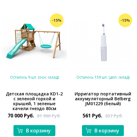
-15%
-15%
Осталось 9 шт. (осн. склад)
Осталось 159 шт. (доп. склад)
Детская площадка KD1-2
Ирригатор портативный
с зеленой горкой и
аккумуляторный Belberg
*}
*}
крышей, 1 зеленые
JM01229 (белый)
качели гнездо 80см
70 000
Руб.
561
Руб.
81 900
Руб.
657
Руб.
В корзину
В корзину