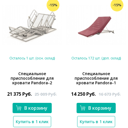
-15%
-15%
Осталось 1 шт. (осн. склад)
Осталось 172 шт. (доп. склад)
Специальное
Специальное
приспособление для
приспособление для
*}
*}
кровати Pandora-2
кровати Pandora-1
21 375
Руб.
14 250
Руб.
25 009
Руб.
16 673
Руб.
В корзину
В корзину
Купить в 1 клик
Купить в 1 клик