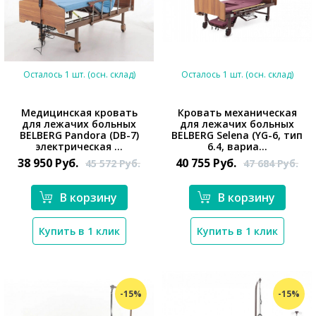
Осталось 1 шт. (осн. склад)
Осталось 1 шт. (осн. склад)
Медицинская кровать
Кровать механическая
для лежачих больных
для лежачих больных
*}
*}
BELBERG Pandora (DB-7)
BELBERG Selena (YG-6, тип
электрическая ...
6.4, вариа...
38 950
Руб.
40 755
Руб.
45 572
Руб.
47 684
Руб.
В корзину
В корзину
Купить в 1 клик
Купить в 1 клик
-15%
-15%