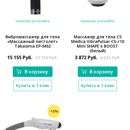
Наличие уточняйте
Наличие уточняйте
Вибромассажер для тела
Массажер для тела CS
«Массажный пистолет»
Medica VibraPulsar CS-r10
Takasima EP-M62
Mini SHAPE x BOOST
*}
*}
(белый)
15 155
Руб.
3 872
Руб.
17 732
Руб.
4 531
Руб.
В корзину
В корзину
Купить в 1 клик
Купить в 1 клик
-15%