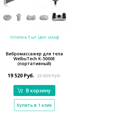
Осталось 5 шт. (доп. склад)
Вибромассажер для тела
WelbuTech K-5000E
(портативный)
*}
19 520
Руб.
22 839
Руб.
В корзину
Купить в 1 клик