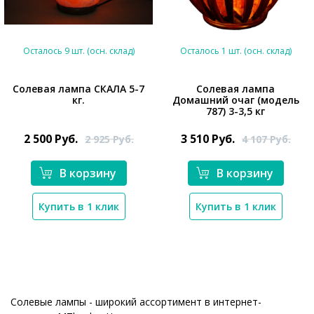
Осталось 9 шт. (осн. склад)
Осталось 1 шт. (осн. склад)
Солевая лампа СКАЛА 5-7
Солевая лампа
кг.
Домашний очаг (модель
*}
787) 3-3,5 кг
*}
2 500
Руб.
3 510
Руб.
2 925
Руб.
4 107
Руб.
В корзину
В корзину
Купить в 1 клик
Купить в 1 клик
Солевые лампы - широкий ассортимент в интернет-