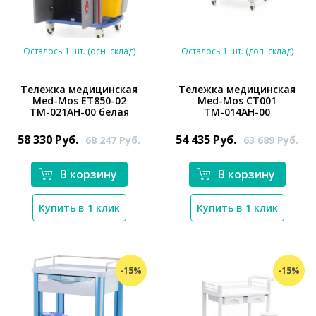
Осталось 1 шт. (осн. склад)
Осталось 1 шт. (доп. склад)
Тележка медицинская
Тележка медицинская
Med-Mos ЕТ850-02
Med-Mos СТ001
*}
ТМ-021АН-00 белая
ТМ-014АН-00
*}
58 330
Руб.
54 435
Руб.
68 247
Руб.
63 689
Руб.
В корзину
В корзину
Купить в 1 клик
Купить в 1 клик
-15%
-15%