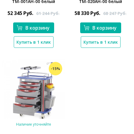
ТМ-001АН-00 белый
ТМ-020АН-00 белый
*}
52 345
Руб.
58 330
Руб.
61 244
Руб.
68 247
Руб.
В корзину
В корзину
*}
Купить в 1 клик
Купить в 1 клик
-15%
Наличие уточняйте