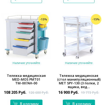
-15%
-15%
Наличие уточняйте
Наличие уточняйте
Тележка медицинская
Тележка медицинская
MED-MOS РМТ01
(стол манипуляционный)
ТМ-007АН-00
МЕТ SPY-130 (3 полки, 2
*}
*}
ящика, вед...
108 205
Руб.
16 900
Руб.
126 600
Руб.
19 773
Руб.
В корзину
В корзину