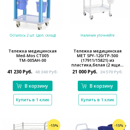
Осталось 2 шт. (доп. склад)
Наличие уточняйте
Тележка медицинская
Тележка медицинская
Med-Mos СТ005
МЕТ SPY-120/ТP-500
*}
ТМ-005АН-00
(17911/15821) из
*}
пластика,белая (2 ящи...
41 230
Руб.
21 000
Руб.
48 240
Руб.
24 570
Руб.
В корзину
В корзину
Купить в 1 клик
Купить в 1 клик
-15%
-15%