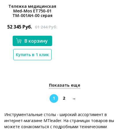
Тележка медицинская
Med-Mos ЕТ750-01
ТМ-001АН-00 серая
*}
52 345
Руб.
61 244
Руб.
В корзину
Купить в 1 клик
Показать еще
1
2
→
Инструментальные столы - широкий ассортимент в
интернет-магазине MTleader. На страницах товаров вы
можете ознакомиться с подробными техническими