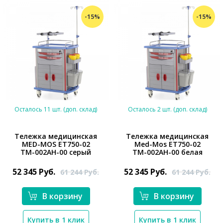
-15%
-15%
Осталось 11 шт. (доп. склад)
Осталось 2 шт. (доп. склад)
Тележка медицинская
Тележка медицинская
MED-MOS ЕТ750-02
Med-Mos ЕТ750-02
ТМ-002АН-00 серый
ТМ-002АН-00 белая
*}
*}
52 345
Руб.
52 345
Руб.
61 244
Руб.
61 244
Руб.
В корзину
В корзину
Купить в 1 клик
Купить в 1 клик