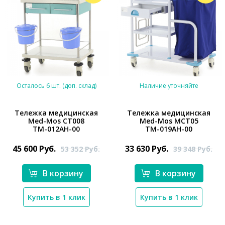
Осталось 6 шт. (доп. склад)
Наличие уточняйте
Тележка медицинская
Тележка медицинская
Med-Mos СТ008
Med-Mos МСТ05
ТМ-012АН-00
ТМ-019АН-00
*}
*}
45 600
Руб.
33 630
Руб.
53 352
Руб.
39 348
Руб.
В корзину
В корзину
Купить в 1 клик
Купить в 1 клик