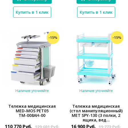
Купить в 1 клик
Купить в 1 клик
-15%
-15%
Наличие уточняйте
Наличие уточняйте
Тележка медицинская
Тележка медицинская
MED-MOS РЕТ05
(стол манипуляционный)
ТМ-008АН-00
МЕТ SPY-130 (3 полки, 2
*}
*}
ящика, вед...
110 770
Руб.
16 900
Руб.
129 601
Руб.
19 773
Руб.