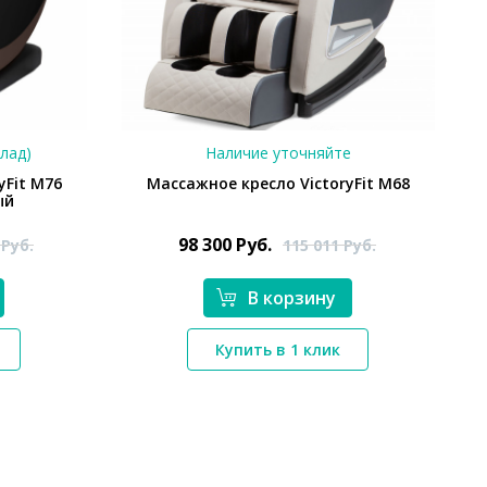
клад)
Наличие уточняйте
yFit M76
Массажное кресло VictoryFit M68
ый
98 300
Руб.
3
Руб.
115 011
Руб.
В корзину
*}
Купить в 1 клик