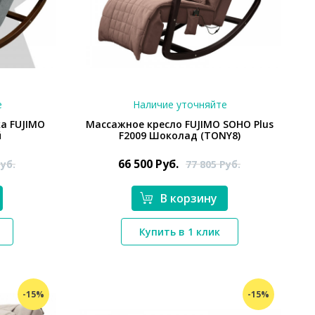
е
Наличие уточняйте
а FUJIMO
Массажное кресло FUJIMO SOHO Plus
й
F2009 Шоколад (TONY8)
66 500
Руб.
уб.
77 805
Руб.
В корзину
*}
Купить в 1 клик
-15%
-15%