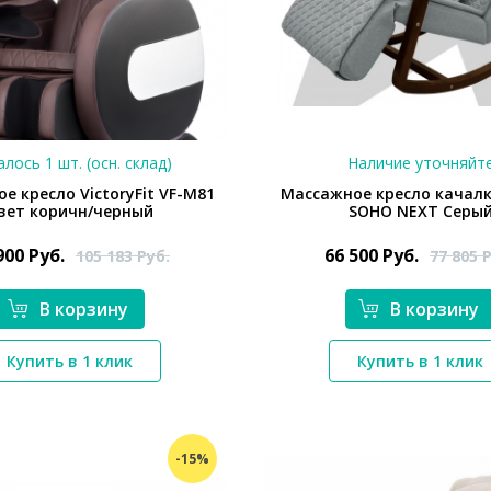
лось 1 шт. (осн. склад)
Наличие уточняйт
е кресло VictoryFit VF-M81
Массажное кресло качалк
вет коричн/черный
SOHO NEXT Серы
900
Руб.
66 500
Руб.
105 183
Руб.
77 805
Р
В корзину
В корзину
*}
Купить в 1 клик
Купить в 1 клик
*}
-15%