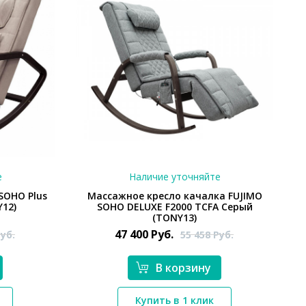
е
Наличие уточняйте
SOHO Plus
Массажное кресло качалка FUJIMO
Y12)
SOHO DELUXE F2000 TCFA Серый
(TONY13)
47 400
Руб.
уб.
55 458
Руб.
В корзину
*}
Купить в 1 клик