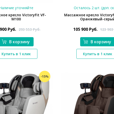
Наличие уточняйте
Осталось 2 шт. (доп. с
ое кресло VictoryFit VF-
Массажное кресло VictoryF
M100
Оранжевый-серы
 900
Руб.
105 900
Руб.
293 553
Руб.
123 90
В корзину
В корзину
*}
Купить в 1 клик
Купить в 1 клик
-15%