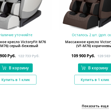
*}
Наличие уточняйте
Осталось 2 шт. (доп. с
ое кресло VictoryFit M76
Массажное кресло Victor
-M76) серый-бежевый
(VF-M76) коричнев
 900
Руб.
109 900
Руб.
122 733
Руб.
128 58
В корзину
В корзину
*}
*}
Купить в 1 клик
Купить в 1 клик
Показать еще