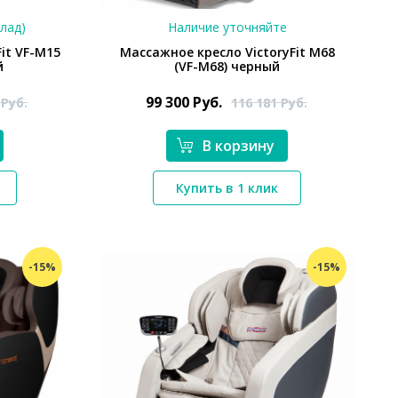
клад)
Наличие уточняйте
it VF-M15
Массажное кресло VictoryFit M68
й
(VF-M68) черный
99 300
Руб.
3
Руб.
116 181
Руб.
В корзину
*}
Купить в 1 клик
-15%
-15%