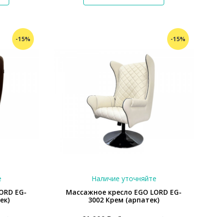
-15%
-15%
е
Наличие уточняйте
ORD EG-
Массажное кресло EGO LORD EG-
ек)
3002 Крем (арпатек)