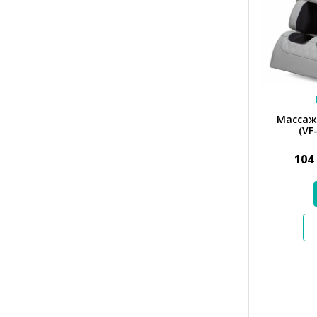
Массажн
(VF
104