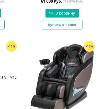
61 000
Руб.
уб.
71 370
Руб.
В корзину
*}
Купить в 1 клик
-15%
-15%