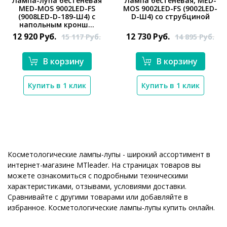
Лампа-лупа бестеневая
Лампа бестеневая, MED-
MED-MOS 9002LED-FS
MOS 9002LED-FS (9002LED-
(9008LED-D-189-Ш4) с
D-Ш4) со струбциной
*}
напольным кронш...
12 920
Руб.
12 730
Руб.
15 117
Руб.
14 895
Руб.
В корзину
В корзину
*}
Купить в 1 клик
Купить в 1 клик
Косметологические лампы-лупы - широкий ассортимент в
интернет-магазине MTleader. На страницах товаров вы
можете ознакомиться с подробными техническими
характеристиками, отзывами, условиями доставки.
Сравнивайте с другими товарами или добавляйте в
избранное. Косметологические лампы-лупы купить онлайн.