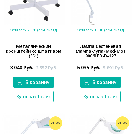
Осталось 2 шт. (осн. склад)
Осталось 1 шт. (осн. склад)
Металлический
Лампа бестеневая
кронштейн со штативом
(лампа-лупа) Med-Mos
(FS1)
9006LED-D-127
*}
*}
3 040
Руб.
5 035
Руб.
3 557
Руб.
5 891
Руб.
В корзину
В корзину
Купить в 1 клик
Купить в 1 клик
-15%
-15%