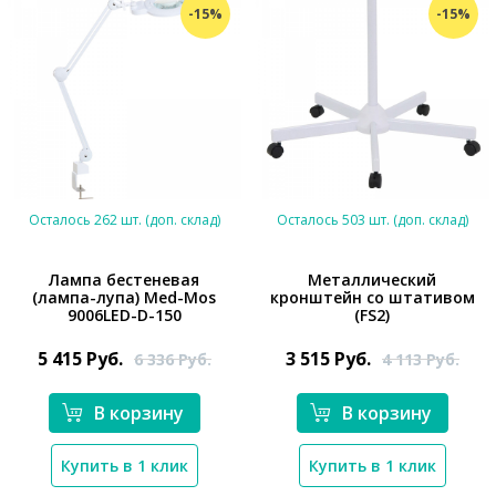
-15%
-15%
Осталось 262 шт. (доп. склад)
Осталось 503 шт. (доп. склад)
Лампа бестеневая
Металлический
(лампа-лупа) Med-Mos
кронштейн со штативом
9006LED-D-150
(FS2)
*}
*}
5 415
Руб.
3 515
Руб.
6 336
Руб.
4 113
Руб.
В корзину
В корзину
Купить в 1 клик
Купить в 1 клик