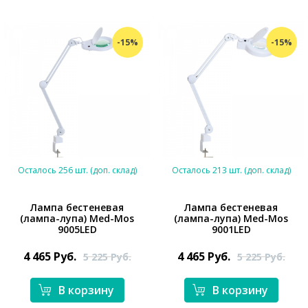
-15%
-15%
Осталось 256 шт. (доп. склад)
Осталось 213 шт. (доп. склад)
Лампа бестеневая
Лампа бестеневая
(лампа-лупа) Med-Mos
(лампа-лупа) Med-Mos
9005LED
9001LED
*}
*}
4 465
Руб.
4 465
Руб.
5 225
Руб.
5 225
Руб.
В корзину
В корзину