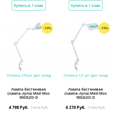
Купить в 1 клик
Купить в 1 клик
-15%
-15%
Осталось 279 шт. (доп. склад)
Осталось 127 шт. (доп. склад)
Лампа бестеневая
Лампа бестеневая
(лампа-лупа) Med-Mos
(лампа-лупа) Med-Mos
9003LED-D
9002LED-D
*}
*}
4 798
Руб.
6 270
Руб.
5 614
Руб.
7 336
Руб.