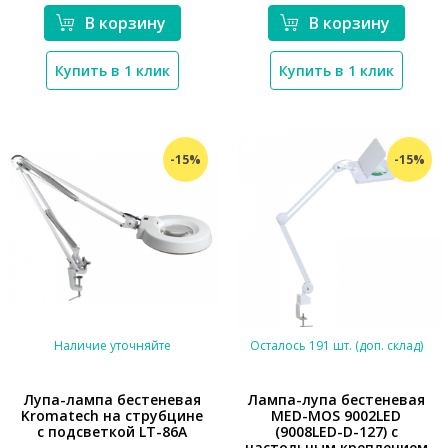
В корзину
В корзину
Купить в 1 клик
Купить в 1 клик
-15%
-15%
Наличие уточняйте
Осталось 191 шт. (доп. склад)
Лупа-лампа бестеневая
Лампа-лупа бестеневая
Kromatech на струбцине
MED-MOS 9002LED
*}
с подсветкой LT-86A
(9008LED-D-127) с
*}
настольным креплением