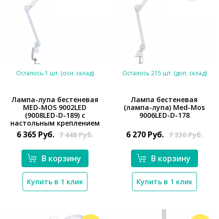
Осталось 1 шт. (осн. склад)
Осталось 215 шт. (доп. склад)
Лампа-лупа бестеневая
Лампа бестеневая
MED-MOS 9002LED
(лампа-лупа) Med-Mos
(9008LED-D-189) с
9006LED-D-178
*}
*}
настольным креплением
6 365
Руб.
6 270
Руб.
7 448
Руб.
7 336
Руб.
В корзину
В корзину
Купить в 1 клик
Купить в 1 клик