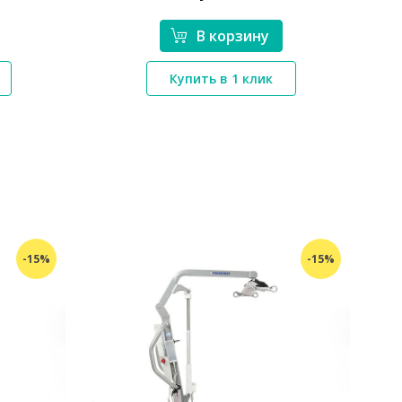
В корзину
*}
Купить в 1 клик
-15%
-15%