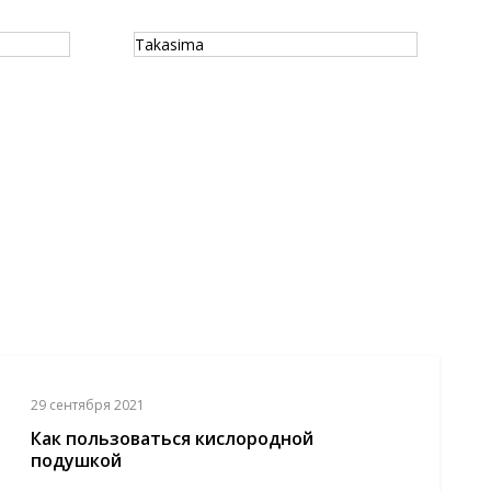
Takasima
H
29 сентября 2021
Как пользоваться кислородной
подушкой