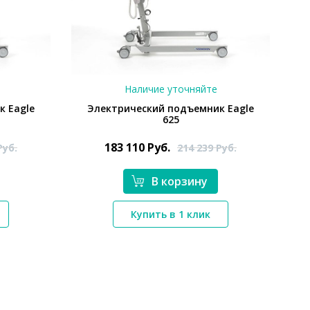
Наличие уточняйте
к Eagle
Электрический подъемник Eagle
625
183 110
Руб.
Руб.
214 239
Руб.
В корзину
*}
Купить в 1 клик