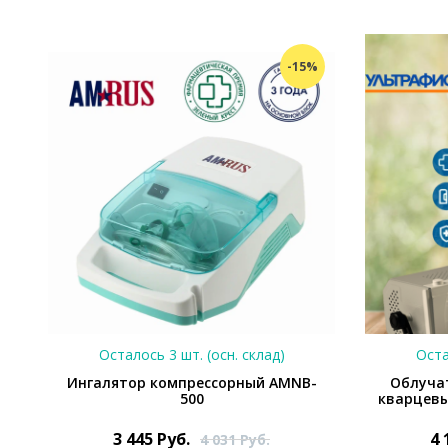
%
-15%
Осталось 3 шт. (осн. склад)
Оста
Ингалятор компрессорный AMNB-
Облуча
500
кварцевы
3 445
Руб.
4 
4 031
Руб.