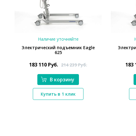
Наличие уточняйте
Электрический подъемник Eagle
Электри
625
183 110
Руб.
183
214 239
Руб.
В корзину
*}
Купить в 1 клик