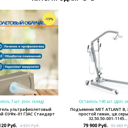
-15%
лось 7 шт. (осн. склад)
Осталось 140 шт. (доп. с
тель ультрафиолетовый
Подъемник MET ATLANT B, 
й ОУФк-01 ГЗАС Стандарт
простой гамак, цв.сер
32.50.50-001-1145...
120
Руб.
79 900
Руб.
4 821
Руб.
93 483
Р