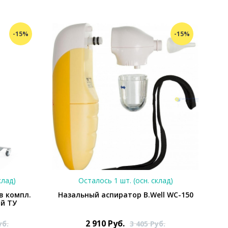
-15%
-15%
клад)
Осталось 1 шт. (осн. склад)
в компл.
Назальный аспиратор B.Well WC-150
ый ТУ
2 910
Руб.
уб.
3 405
Руб.