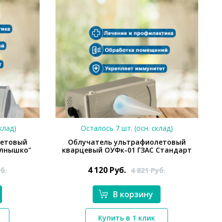
клад)
Осталось 7 шт. (осн. склад)
летовый
Облучатель ультрафиолетовый
олнышко"
кварцевый ОУФк-01 ГЗАС Стандарт
4 120
Руб.
б.
4 821
Руб.
В корзину
Купить в 1 клик