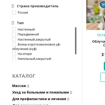
Страна производитель
Россия
Тип
Настенный
Передвижной
Оста
Настенный,закрытый
Облуча
Волны коротковолновое уф-
облучение (куф)
На опоре
3
Напольный,закрытый
Подставка под рециркулятор
КАТАЛОГ
Массаж
Уход за больными и пожилыми
Для профилактики и лечения