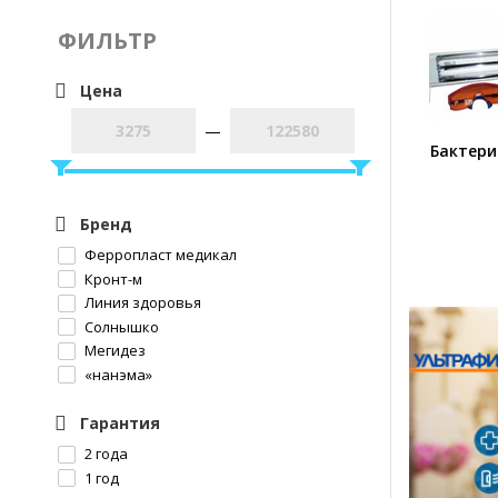
ФИЛЬТР
Цена
—
Бактер
Бренд
Ферропласт медикал
Кронт-м
Линия здоровья
Солнышко
Мегидез
«нанэма»
Гарантия
2 года
1 год