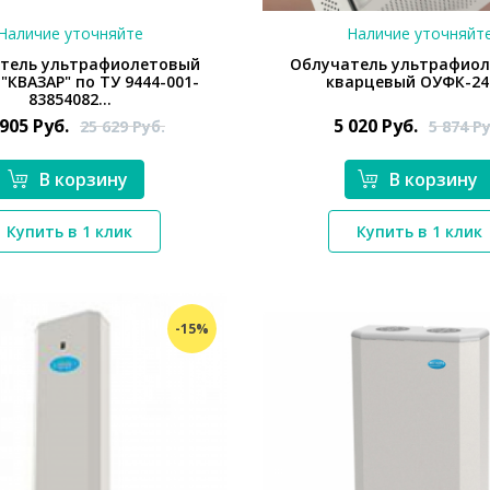
Наличие уточняйте
Наличие уточняйт
тель ультрафиолетовый
Облучатель ультрафио
"КВАЗАР" по ТУ 9444-001-
кварцевый ОУФК-24
83854082...
 905
Руб.
5 020
Руб.
25 629
Руб.
5 874
Ру
В корзину
В корзину
*}
Купить в 1 клик
Купить в 1 клик
*}
-15%