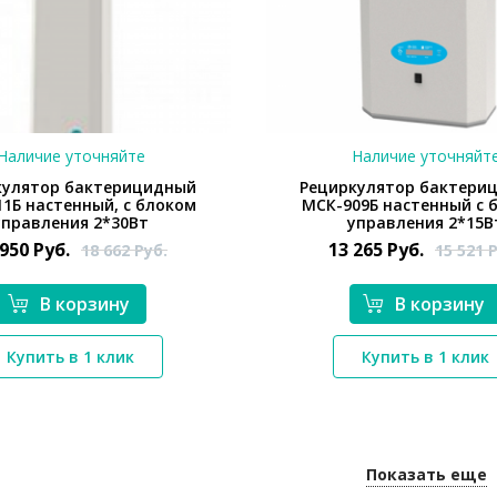
Наличие уточняйте
Наличие уточняйт
кулятор бактерицидный
Рециркулятор бактери
1Б настенный, с блоком
МСК-909Б настенный с 
управления 2*30Вт
управления 2*15В
 950
Руб.
13 265
Руб.
18 662
Руб.
15 521
Р
В корзину
В корзину
*}
*}
Купить в 1 клик
Купить в 1 клик
Показать еще