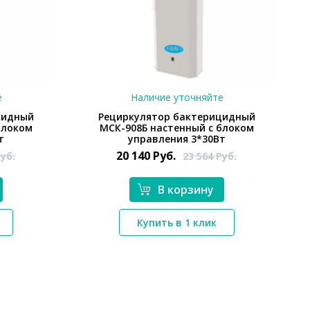
е
Наличие уточняйте
цидный
Рециркулятор бактерицидный
блоком
МСК-908Б настенный с блоком
т
управления 3*30Вт
20 140
Руб.
уб.
23 564
Руб.
В корзину
*}
Купить в 1 клик