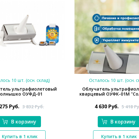
лось 10 шт. (осн. склад)
Осталось 10 шт. (осн. с
тель ультрафиолетовый
Облучатель ультрафио
Солнышко ОУФД-01
кварцевый ОУФК-01М "С
 275
Руб.
4 630
Руб.
3 832
Руб.
5 418
Ру
В корзину
В корзину
*}
Купить в 1 клик
Купить в 1 клик