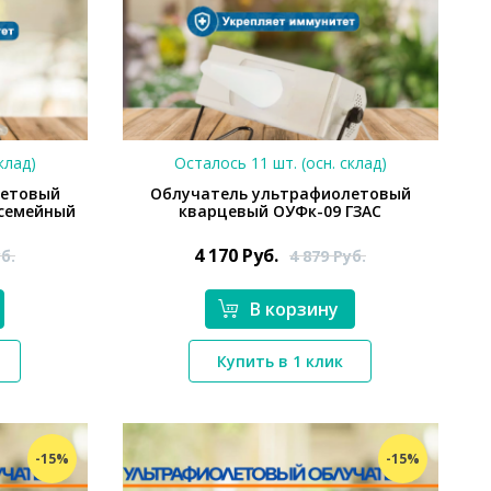
клад)
Осталось 11 шт. (осн. склад)
летовый
Облучатель ультрафиолетовый
 семейный
кварцевый ОУФк-09 ГЗАС
4 170
Руб.
б.
4 879
Руб.
В корзину
Купить в 1 клик
*}
-15%
-15%