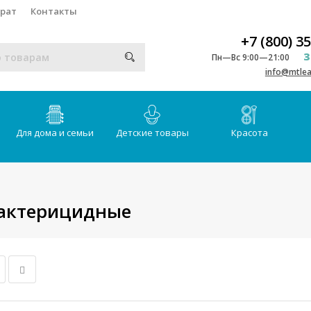
врат
Контакты
+7 (800) 3
З
Пн—Вс 9:00—21:00
info@mtlea
Для дома и семьи
Детские товары
Красота
бактерицидные