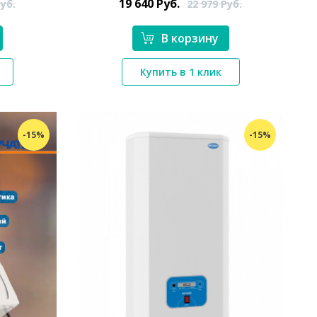
19 640
Руб.
уб.
22 979
Руб.
В корзину
Купить в 1 клик
*}
-15%
-15%