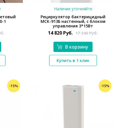
е
Наличие уточняйте
летовый
Рециркулятор бактерицидный
0-1
МСК-913Б настенный, с блоком
управления 3*15Вт
14 820
Руб.
б.
17 340
Руб.
В корзину
Купить в 1 клик
*}
-15%
-15%