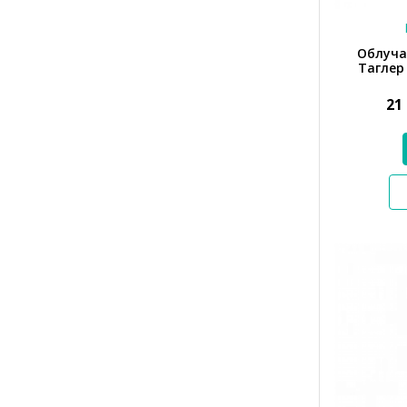
Облуча
Таглер 
21