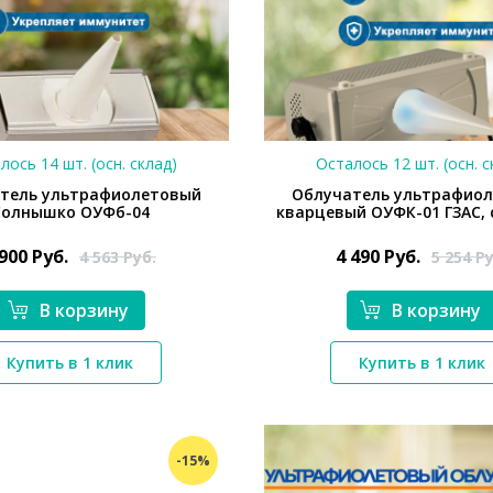
лось 14 шт. (осн. склад)
Осталось 12 шт. (осн. с
тель ультрафиолетовый
Облучатель ультрафио
Солнышко ОУФб-04
кварцевый ОУФК-01 ГЗАС,
 900
Руб.
4 490
Руб.
4 563
Руб.
5 254
Ру
В корзину
В корзину
Купить в 1 клик
Купить в 1 клик
*}
*}
-15%