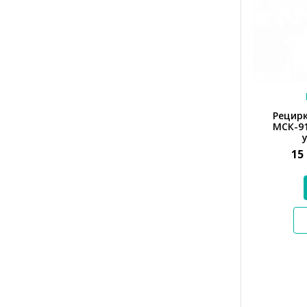
Рецир
МСК-91
15