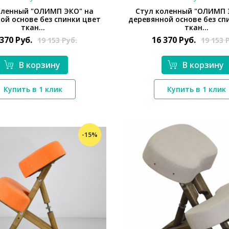
оленный "ОЛИМП ЭКО" на
Стул коленный "ОЛИМП 
ой основе без спинки цвет
деревянной основе без сп
ткан...
ткан...
 370
Руб.
16 370
Руб.
19 153
Руб.
19 153
В корзину
В корзину
*}
*}
Купить в 1 клик
Купить в 1 клик
-15%