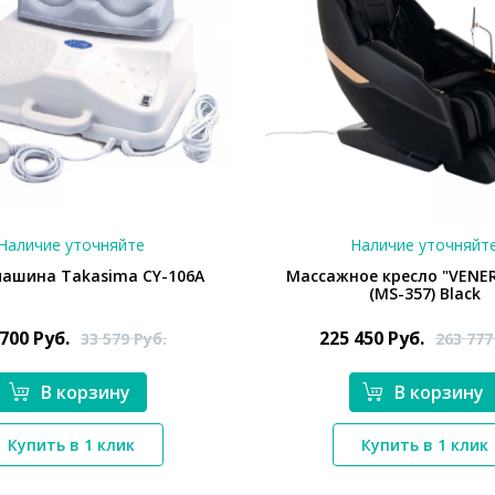
Наличие уточняйте
Наличие уточняйт
машина Takasima CY-106А
Массажное кресло "VENER
(MS-357) Black
 700
Руб.
225 450
Руб.
33 579
Руб.
263 77
В корзину
В корзину
*}
*}
Купить в 1 клик
Купить в 1 клик