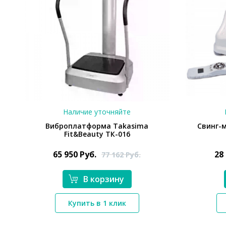
Наличие уточняйте
Виброплатформа Takasima
Свинг-
Fit&Beauty ТК-016
65 950
Руб.
28
77 162
Руб.
В корзину
*}
Купить в 1 клик