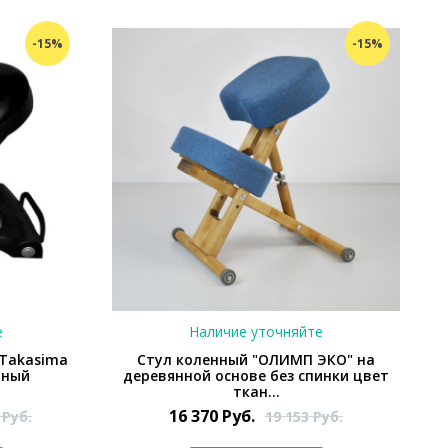
-15%
-15%
е
Наличие уточняйте
Takasima
Стул коленный "ОЛИМП ЭКО" на
рный
деревянной основе без спинки цвет
ткан...
16 370
Руб.
3
Руб.
19 153
Руб.