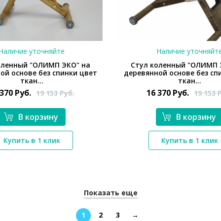
Наличие уточняйте
Наличие уточняйт
оленный "ОЛИМП ЭКО" на
Стул коленный "ОЛИМП 
ой основе без спинки цвет
деревянной основе без сп
ткан...
ткан...
 370
Руб.
16 370
Руб.
19 153
Руб.
19 153
В корзину
В корзину
*}
*}
Купить в 1 клик
Купить в 1 клик
Показать еще
1
2
3
→