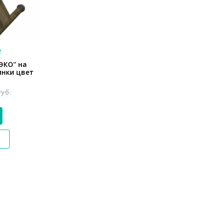
е
ЭКО" на
инки цвет
Руб.