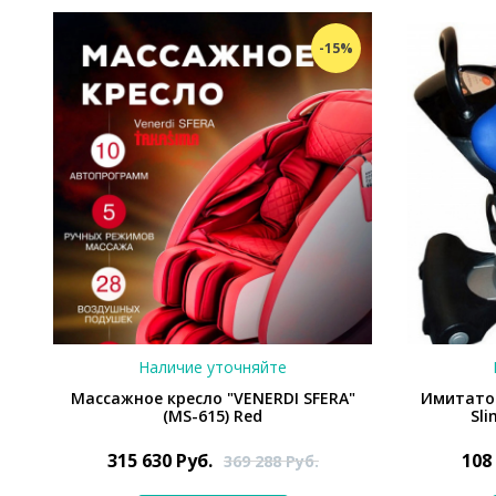
-15%
Наличие уточняйте
Массажное кресло "VENERDI SFERA"
Имитато
(MS-615) Red
Sli
315 630
Руб.
108
369 288
Руб.