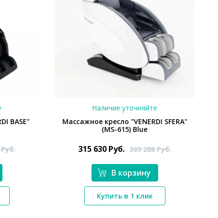
е
Наличие уточняйте
DI BASE"
Массажное кресло "VENERDI SFERA"
(MS-615) Blue
315 630
Руб.
7
Руб.
369 288
Руб.
В корзину
*}
Купить в 1 клик