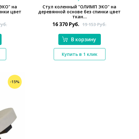
ЭКО" на
Стул коленный "ОЛИМП ЭКО" на
инки цвет
деревянной основе без спинки цвет
ткан...
16 370
Руб.
Руб.
19 153
Руб.
В корзину
*}
Купить в 1 клик
-15%