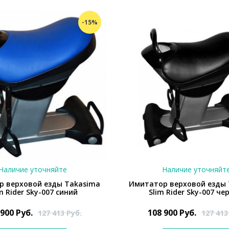
-15%
Наличие уточняйте
Наличие уточняйт
р верховой езды Takasima
Имитатор верховой езды 
m Rider Sky-007 синий
Slim Rider Sky-007 че
 900
Руб.
108 900
Руб.
127 413
Руб.
127 41