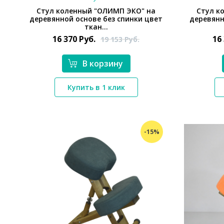
Стул коленный "ОЛИМП ЭКО" на
Стул к
деревянной основе без спинки цвет
деревянн
ткан...
16 370
Руб.
16
19 153
Руб.
В корзину
*}
Купить в 1 клик
-15%