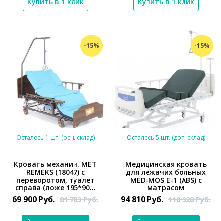
Купить в 1 клик
Купить в 1 клик
-15%
-15%
Осталось 1 шт. (осн. склад)
Осталось 5 шт. (доп. склад)
Кровать механич. МЕТ
Медицинская кровать
REMEKS (18047) с
для лежачих больных
переворотом, туалет
MED-MOS Е-1 (ABS) с
*}
справа (ложе 195*90...
матрасом
*}
69 900
Руб.
94 810
Руб.
81 783
Руб.
110 928
Руб.