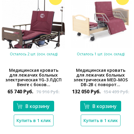
Осталось 2 шт. (осн. склад)
Осталось 1 шт. (осн. склад)
Медицинская кровать
Медицинская кровать
для лежачих больных
для лежачих больных
электрическая YG-3 ЛДСП
электрическая MED-MOS
*}
Венге с боков...
DB-2B с поворот...
*}
65 740
Руб.
132 050
Руб.
76 916
Руб.
154 499
Руб.
В корзину
В корзину
Купить в 1 клик
Купить в 1 клик