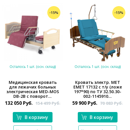
-15%
-15%
Осталось 1 шт. (осн. склад)
Осталось 1 шт. (осн. склад)
Медицинская кровать
Кровать электр. MET
для лежачих больных
EMET 17132 с т/у (ложе
электрическая MED-MOS
197*90) по ТУ 32.50.30-
*}
*}
DB-2B с поворот...
002-1145910...
132 050
Руб.
59 900
Руб.
154 499
Руб.
70 083
Руб.
В корзину
В корзину