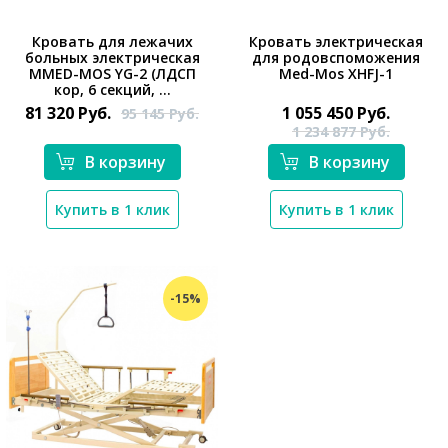
Кровать для лежачих
Кровать электрическая
больных электрическая
для родовспоможения
MMED-MOS YG-2 (ЛДСП
Med-Mos XHFJ-1
*}
*}
кор, 6 секций, ...
81 320
Руб.
1 055 450
Руб.
95 145
Руб.
1 234 877
Руб.
В корзину
В корзину
Купить в 1 клик
Купить в 1 клик
-15%