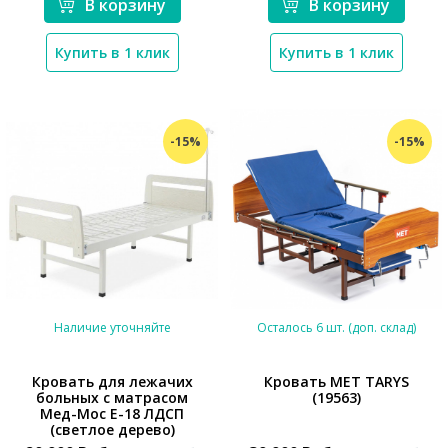
В корзину
В корзину
Купить в 1 клик
Купить в 1 клик
-15%
-15%
Наличие уточняйте
Осталось 6 шт. (доп. склад)
Кровать для лежачих
Кровать MET TARYS
больных с матрасом
(19563)
*}
Мед-Мос Е-18 ЛДСП
*}
(светлое дерево)