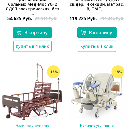
*}
больных Мед-Мос YG-2
св.дер., 4 секции, матрас,
ЛДСП электрическая, без
В, Т/АТ, ...
*}
...
54 625
Руб.
119 225
Руб.
63 912
Руб.
139 494
Руб.
В корзину
В корзину
Купить в 1 клик
Купить в 1 клик
-15%
-15%
Наличие уточняйте
Наличие уточняйте