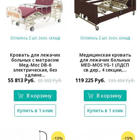
Осталось 2 шт. (осн. склад)
Осталось 2 шт. (осн. склад)
Кровать для лежачих
Медицинская кровать
больных с матрасом
для лежачих больных
Мед-Мос DB-6
MED-MOS YG-1 (ЛДСП
*}
*}
электрическая, без
св.дер., 4 секции,...
удлине...
55 813
Руб.
119 225
Руб.
65 302
Руб.
139 494
Руб.
В корзину
В корзину
Купить в 1 клик
Купить в 1 клик
-15%
-15%