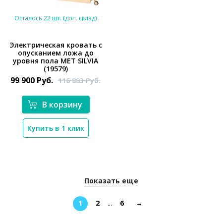
Осталось 22 шт. (доп. склад)
Электрическая кровать с
опусканием ложа до
уровня пола MET SILVIA
*}
(19579)
99 900
Руб.
116 883
Руб.
В корзину
Купить в 1 клик
Показать еще
1
2
...
6
→