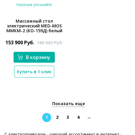
Наличие уточняйте
Массажный стол
электричеcкий MED-MOS
*}
ММКМ-2 (КО-159Д) белый
153 900
Руб.
180 063
Руб.
В корзину
Купить в 1 клик
Показать еще
1
2
3
4
→
С электроприводом - широкий ассортимент в интернет-