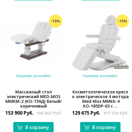
-15%
-15%
Наличие уточняйте
Наличие уточняйте
Массажный стол
Косметологическое кресл
электричеcкий MED-MOS
о электрическое 4 мотора
*}
ММКМ-2 (КО-159Д) белый/
Med-Mos ММКК-4
*}
коричневый
КО-185DP-03 с ...
153 900
Руб.
129 675
Руб.
180 063
Руб.
151 720
Руб.
В корзину
В корзину