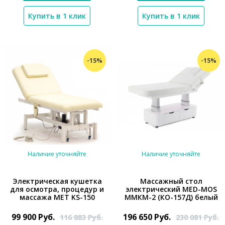
Купить в 1 клик
Купить в 1 клик
-15%
-15%
Наличие уточняйте
Наличие уточняйте
Электрическая кушетка
Массажный стол
для осмотра, процедур и
электричеcкий MED-MOS
*}
массажа MET KS-150
ММКМ-2 (КО-157Д) белый
*}
99 900
Руб.
196 650
Руб.
116 883
Руб.
230 081
Руб.