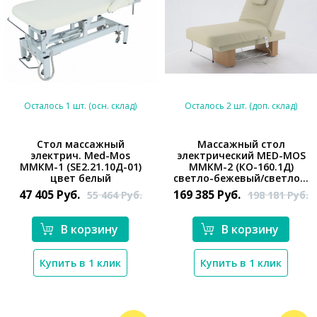
Осталось 1 шт. (осн. склад)
Осталось 2 шт. (доп. склад)
Стол массажный
Массажный стол
электрич. Med-Mos
электрический MED-MOS
*}
*}
ММКМ-1 (SE2.21.10Д-01)
ММКМ-2 (КО-160.1Д)
цвет белый
светло-бежевый/светло...
47 405
Руб.
169 385
Руб.
55 464
Руб.
198 181
Руб.
В корзину
В корзину
Купить в 1 клик
Купить в 1 клик