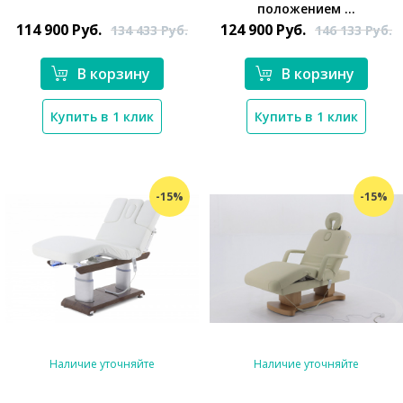
*}
*}
положением ...
114 900
Руб.
124 900
Руб.
134 433
Руб.
146 133
Руб.
В корзину
В корзину
Купить в 1 клик
Купить в 1 клик
-15%
-15%
Наличие уточняйте
Наличие уточняйте