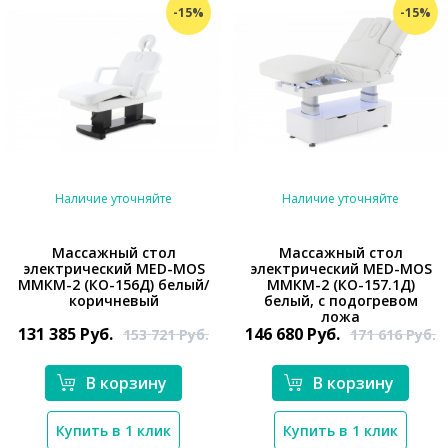
-15%
-15%
Наличие уточняйте
Наличие уточняйте
Массажный стол
Массажный стол
электрический MED-MOS
электрический MED-MOS
*}
*}
ММКМ-2 (КО-156Д) белый/
ММКМ-2 (КО-157.1Д)
коричневый
белый, с подогревом
ложа
131 385
Руб.
146 680
Руб.
153 721
Руб.
171 616
Руб.
В корзину
В корзину
Купить в 1 клик
Купить в 1 клик