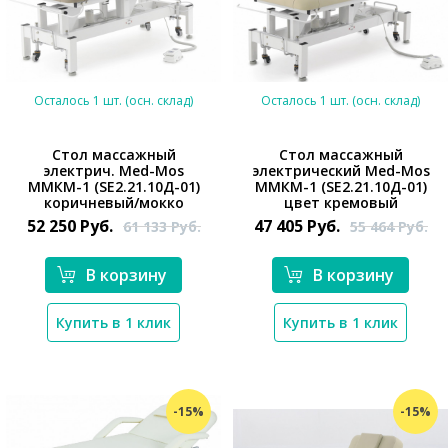
Осталось 1 шт. (осн. склад)
Осталось 1 шт. (осн. склад)
Стол массажный
Стол массажный
электрич. Med-Mos
электрический Med-Mos
*}
*}
ММКМ-1 (SE2.21.10Д-01)
ММКМ-1 (SE2.21.10Д-01)
коричневый/мокко
цвет кремовый
52 250
Руб.
47 405
Руб.
61 133
Руб.
55 464
Руб.
В корзину
В корзину
Купить в 1 клик
Купить в 1 клик
-15%
-15%