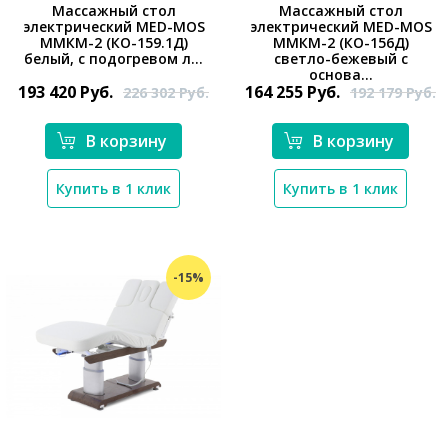
Массажный стол
Массажный стол
электрический MED-MOS
электрический MED-MOS
*}
*}
ММКМ-2 (КО-159.1Д)
ММКМ-2 (КО-156Д)
белый, с подогревом л...
светло-бежевый с
основа...
193 420
Руб.
164 255
Руб.
226 302
Руб.
192 179
Руб.
В корзину
В корзину
Купить в 1 клик
Купить в 1 клик
-15%