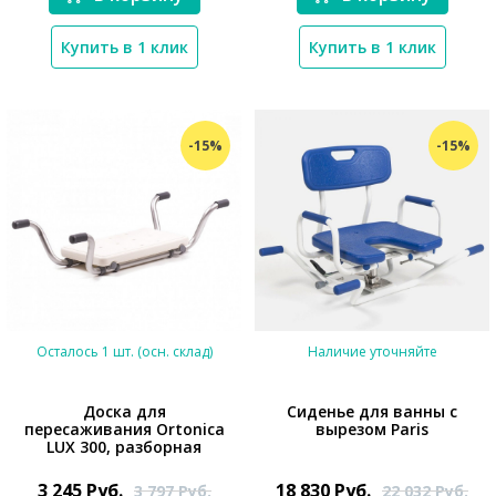
Купить в 1 клик
Купить в 1 клик
-15%
-15%
*}
Осталось 1 шт. (осн. склад)
Наличие уточняйте
​​Доска для
Сиденье для ванны с
пересаживания Ortonica
вырезом Paris
LUX 300, разборная
*}
*}
3 245
Руб.
18 830
Руб.
3 797
Руб.
22 032
Руб.