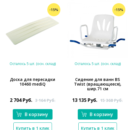
-15%
-15%
Осталось 5 шт. (осн. склад)
Осталось 5 шт. (осн. склад)
Доска для пересадки
Сидение для ванн BS
10460 mediQ
Twist (вращающееся),
шир.71 см
*}
*}
2 704
Руб.
13 135
Руб.
3 164
Руб.
15 368
Руб.
В корзину
В корзину
Купить в 1 клик
Купить в 1 клик