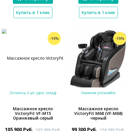
Купить в 1 клик
Купить в 1 клик
-15%
-15%
Осталось 2 шт. (доп. склад)
Наличие уточняйте
Массажное кресло
Массажное кресло
VictoryFit VF-M15
VictoryFit M68 (VF-M68)
Оранжевый-серый
черный
*}
105 900
Руб.
99 300
Руб.
123 903
Руб.
116 181
Руб.