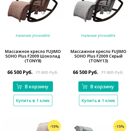
Наличие уточняйте
Наличие уточняйте
Массажное кресло FUJIMO
Массажное кресло FUJIMO
SOHO Plus F2009 Шоколад
SOHO Plus F2009 Серый
*}
*}
(TONY8)
(TONY13)
66 500
Руб.
66 500
Руб.
77 805
Руб.
77 805
Руб.
В корзину
В корзину
Купить в 1 клик
Купить в 1 клик
-15%
-15%