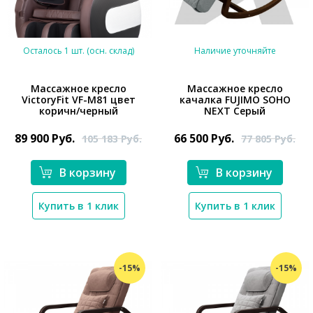
Осталось 1 шт. (осн. склад)
Наличие уточняйте
Массажное кресло
Массажное кресло
VictoryFit VF-M81 цвет
качалка FUJIMO SOHO
*}
коричн/черный
NEXT Серый
89 900
Руб.
66 500
Руб.
105 183
Руб.
77 805
Руб.
В корзину
В корзину
*}
Купить в 1 клик
Купить в 1 клик
-15%
-15%