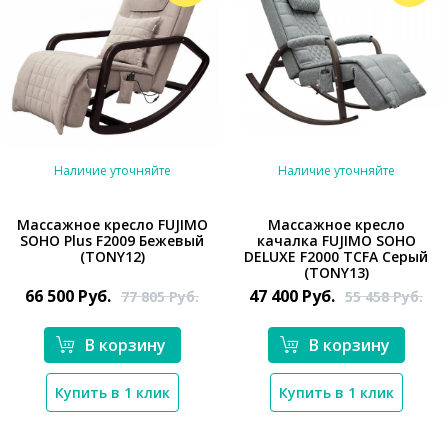
Наличие уточняйте
Наличие уточняйте
Массажное кресло FUJIMO
Массажное кресло
SOHO Plus F2009 Бежевый
качалка FUJIMO SOHO
*}
*}
(TONY12)
DELUXE F2000 TCFA Серый
(TONY13)
66 500
Руб.
47 400
Руб.
77 805
Руб.
55 458
Руб.
В корзину
В корзину
Купить в 1 клик
Купить в 1 клик