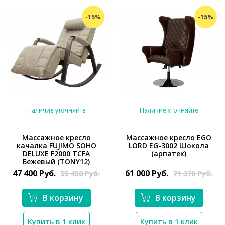
-15%
-15%
Наличие уточняйте
Наличие уточняйте
Массажное кресло
Массажное кресло EGO
качалка FUJIMO SOHO
LORD EG-3002 Шокола
*}
*}
DELUXE F2000 TCFA
(арпатек)
Бежевый (TONY12)
47 400
Руб.
61 000
Руб.
55 458
Руб.
71 370
Руб.
В корзину
В корзину
Купить в 1 клик
Купить в 1 клик