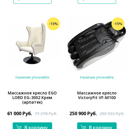
-15%
-15%
Наличие уточняйте
Наличие уточняйте
Массажное кресло EGO
Массажное кресло
LORD EG-3002 Крем
VictoryFit VF-M100
*}
(арпатек)
*}
61 000
Руб.
250 900
Руб.
71 370
Руб.
293 553
Руб.
В корзину
В корзину