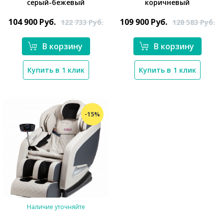
серый-бежевый
коричневый
*}
*}
104 900
Руб.
109 900
Руб.
122 733
Руб.
128 583
Руб.
В корзину
В корзину
Купить в 1 клик
Купить в 1 клик
-15%
Наличие уточняйте