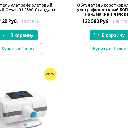
тель ультрафиолетовый
Облучатель коротково
ый ОУФк-01 ГЗАС Стандарт
ультрафиолетовый БОП-
НанЭма (на 1 челове
 120
Руб.
122 580
Руб.
4 821
Руб.
143 41
В корзину
В корзину
*}
Купить в 1 клик
Купить в 1 клик
*}
-15%