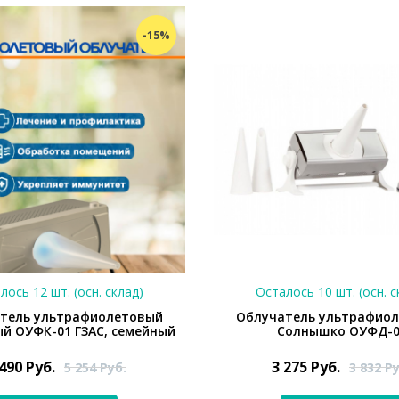
-15%
лось 12 шт. (осн. склад)
Осталось 10 шт. (осн. с
тель ультрафиолетовый
Облучатель ультрафио
й ОУФК-01 ГЗАС, семейный
Солнышко ОУФД-0
 490
Руб.
3 275
Руб.
5 254
Руб.
3 832
Ру