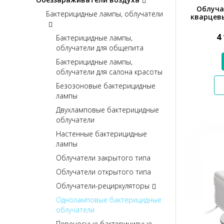
Облуча
Бактерицидные лампы, облучатели
кварцев
4
Бактерицидные лампы,
облучатели для общепита
Бактерицидные лампы,
облучатели для салона красоты
Безозоновые бактерицидные
лампы
Двухламповые бактерицидные
облучатели
Настенные бактерицидные
лампы
Облучатели закрытого типа
Облучатели открытого типа
Облучатели-рециркуляторы
Одноламповые бактерицидные
облучатели
Переносные бактерицидные