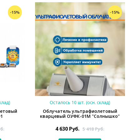
-15%
-15%
клад)
Осталось 10 шт. (осн. склад)
летовый
Облучатель ультрафиолетовый
1
кварцевый ОУФК-01М "Солнышко"
4 630
Руб.
б.
5 418
Руб.