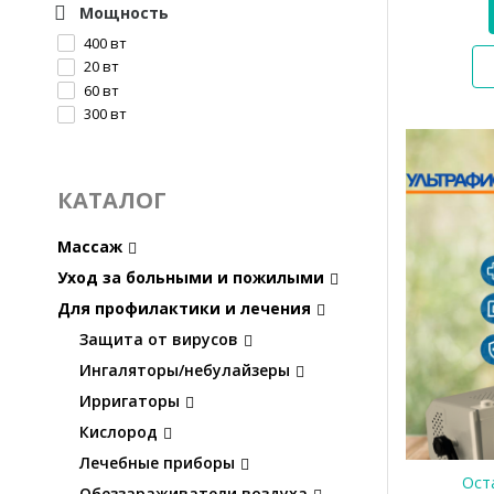
Мощность
400 вт
20 вт
60 вт
300 вт
КАТАЛОГ
Массаж
Уход за больными и пожилыми
Для профилактики и лечения
Защита от вирусов
Ингаляторы/небулайзеры
Ирригаторы
Кислород
Лечебные приборы
Оста
Обеззараживатели воздуха