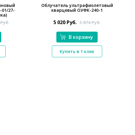
лновый
Облучатель ультрафиолетовый
01/27-
кварцевый ОУФК-240-1
ка)
5 020
Руб.
9
Руб.
5 874
Руб.
В корзину
Купить в 1 клик
*}