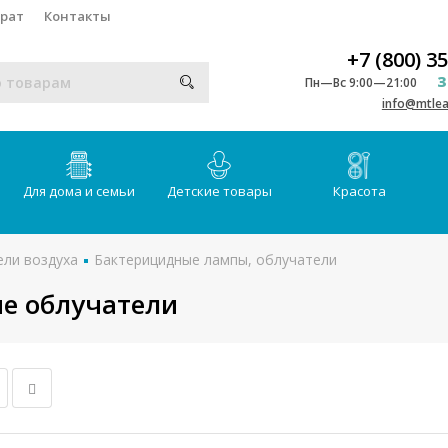
врат
Контакты
+7 (800) 3
З
Пн—Вс 9:00—21:00
info@mtlea
Для дома и семьи
Детские товары
Красота
ли воздуха
Бактерицидные лампы, облучатели
е облучатели