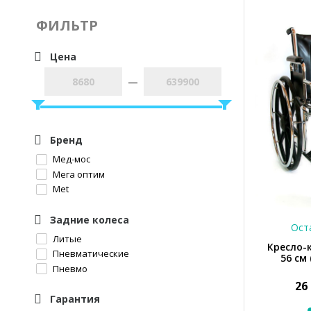
ФИЛЬТР
Цена
—
Бренд
Мед-мос
Мега оптим
Met
Задние колеса
Оста
Литые
Кресло-
Пневматические
56 см
Пневмо
26
Гарантия