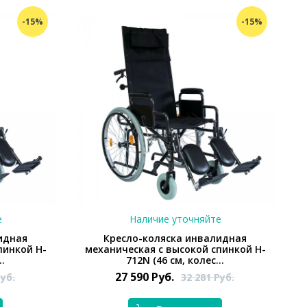
-15%
-15%
е
Наличие уточняйте
идная
Кресло-коляска инвалидная
пинкой H-
механическая с высокой спинкой H-
..
712N (46 см, колес...
27 590
Руб.
уб.
32 281
Руб.