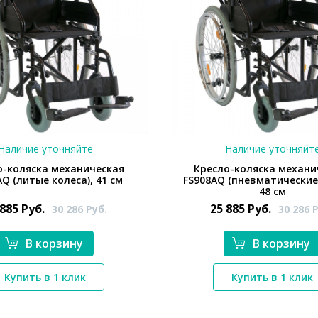
Наличие уточняйте
Наличие уточняйт
о-коляска механическая
Кресло-коляска механи
AQ (литые колеса), 41 см
FS908AQ (пневматические 
48 см
 885
Руб.
25 885
Руб.
30 286
Руб.
30 286
Р
В корзину
В корзину
*}
*}
Купить в 1 клик
Купить в 1 клик