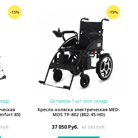
-15%
-15%
клад)
Осталось 1 шт. (осн. склад)
ическая
Кресло-коляска электрическая MED-
omfort 85)
MOS ТР-802 (802-45-HD)
37 050
Руб.
3
Руб.
43 349
Руб.