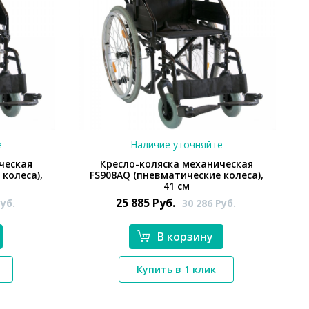
е
Наличие уточняйте
ческая
Кресло-коляска механическая
колеса),
FS908AQ (пневматические колеса),
41 см
25 885
Руб.
уб.
30 286
Руб.
В корзину
*}
Купить в 1 клик