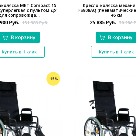
околяска MET Compact 15
Кресло-коляска механи
 суперлегкая с пультом ДУ
FS908AQ (пневматические 
для сопровожда...
46 см
 900
Руб.
25 885
Руб.
151 983
Руб.
30 286
Р
В корзину
В корзину
*}
*}
Купить в 1 клик
Купить в 1 клик
-15%