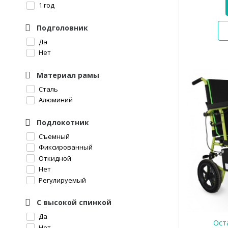
1 год
Подголовник
Да
Нет
Материал рамы
Сталь
Алюминий
Подлокотник
Съемный
Фиксированный
Откидной
Нет
Регулируемый
С высокой спинкой
Да
Оста
Нет