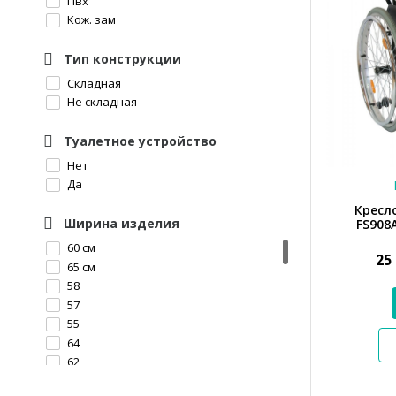
Пвх
31
Кож. зам
35
43
Тип конструкции
80
25,5
Складная
11
Не складная
29
25,3
Туалетное устройство
25,9
Нет
10
Да
20.1
Кресл
19,4
Ширина изделия
FS908
118
60 см
42
25
65 см
14,6 кг
58
14,8
57
22
55
145
64
25,7
62
110
59
17,9