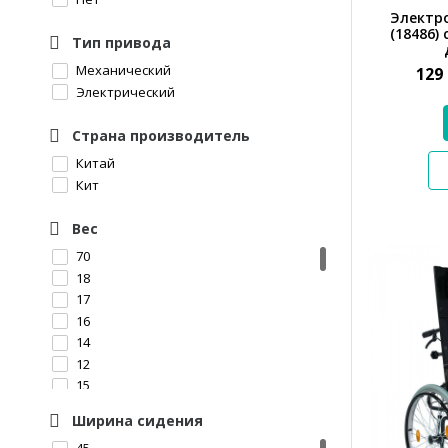
Электр
(18486)
Тип привода
Механический
129
Электрический
Страна производитель
Китай
Кит
Вес
70
18
17
16
14
12
15
14,5
Ширина сидения
20