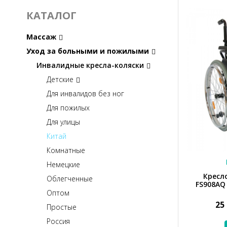
52
117
66
КАТАЛОГ
9,5
65
23
70
Массаж
36,6
80
41
Уход за больными и пожилыми
63,5
14,1 кг
Инвалидные кресла-коляски
63
50
60
Детские
49
68
122
Для инвалидов без ног
51
Для пожилых
67
Для улицы
72
69
Китай
78
Комнатные
49
Немецкие
61
Кресл
72,5
Облегченные
FS908AQ
83
Оптом
120
25
Простые
82
63.5
Россия