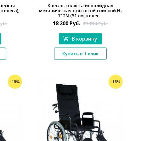
ческая
Кресло-коляска инвалидная
колеса),
механическая с высокой спинкой H-
712N (51 см, колес...
18 200
Руб.
уб.
21 294
Руб.
В корзину
*}
Купить в 1 клик
-15%
-15%