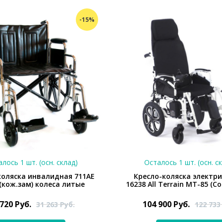
-15%
лось 1 шт. (осн. склад)
Осталось 1 шт. (осн. с
коляска инвалидная 711AE
Кресло-коляска электр
 (кож.зам) колеса литые
16238 All Terrain MT-85 (C
 720
Руб.
104 900
Руб.
31 263
Руб.
122 73