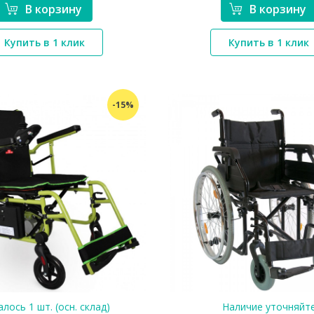
В корзину
В корзину
*}
*}
Купить в 1 клик
Купить в 1 клик
-15%
лось 1 шт. (осн. склад)
Наличие уточняйт