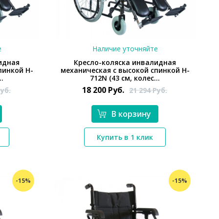
е
Наличие уточняйте
идная
Кресло-коляска инвалидная
пинкой H-
механическая с высокой спинкой H-
..
712N (43 см, колес...
18 200
Руб.
уб.
21 294
Руб.
В корзину
*}
Купить в 1 клик
-15%
-15%