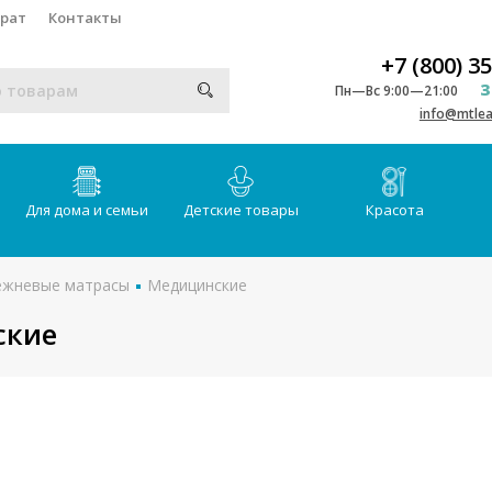
врат
Контакты
+7 (800) 3
З
Пн—Вс 9:00—21:00
info@mtlea
Для дома и семьи
Детские товары
Красота
ежневые матрасы
Медицинские
ские