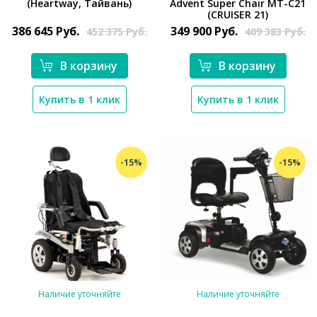
(Heartway, Тайвань)
Advent Super Chair MT-C21
*}
*}
(CRUISER 21)
386 645
Руб.
349 900
Руб.
452 375
Руб.
409 383
Руб.
В корзину
В корзину
Купить в 1 клик
Купить в 1 клик
-15%
-15%
Наличие уточняйте
Наличие уточняйте