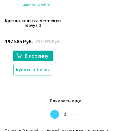
Наличие уточняйте
Кресло-коляска Vermeiren
Inovys II
*}
197 585
Руб.
231 175
Руб.
В корзину
Купить в 1 клик
Показать еще
1
2
→
С цельной рамой - широкий ассортимент в интернет-