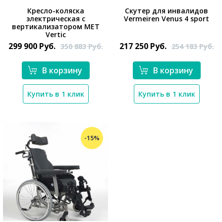
Кресло-коляска
Скутер для инвалидов
электрическая с
Vermeiren Venus 4 sport
вертикализатором MET
*}
*}
Vertic
299 900
Руб.
217 250
Руб.
350 883
Руб.
254 183
Руб.
В корзину
В корзину
Купить в 1 клик
Купить в 1 клик
-15%