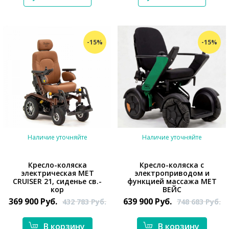
-15%
-15%
Наличие уточняйте
Наличие уточняйте
Кресло-коляска
Кресло-коляска с
электрическая MET
электроприводом и
CRUISER 21, сиденье св.-
функцией массажа MET
*}
*}
кор
ВЕЙС
369 900
Руб.
639 900
Руб.
432 783
Руб.
748 683
Руб.
В корзину
В корзину