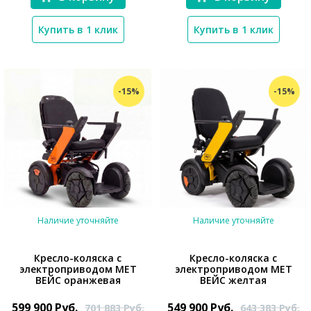
Купить в 1 клик
Купить в 1 клик
-15%
-15%
Наличие уточняйте
Наличие уточняйте
Кресло-коляска с
Кресло-коляска с
электроприводом MET
электроприводом MET
ВЕЙС оранжевая
ВЕЙС желтая
*}
*}
599 900
Руб.
549 900
Руб.
701 883
Руб.
643 383
Руб.