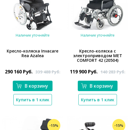
Наличие уточняйте
Наличие уточняйте
Кресло-коляска Invacare
Кресло-коляска с
Rea Azalea
электроприводом MET
COMFORT 42 (20504)
*}
*}
290 160
Руб.
119 900
Руб.
339 488
Руб.
140 283
Руб.
В корзину
В корзину
Купить в 1 клик
Купить в 1 клик
-15%
-15%