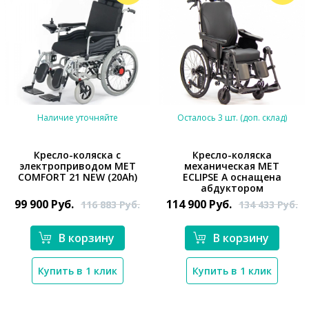
Наличие уточняйте
Осталось 3 шт. (доп. склад)
Кресло-коляска с
Кресло-коляска
электроприводом MET
механическая MET
COMFORT 21 NEW (20Ah)
ECLIPSE A оснащена
*}
*}
абдуктором
99 900
Руб.
114 900
Руб.
116 883
Руб.
134 433
Руб.
В корзину
В корзину
Купить в 1 клик
Купить в 1 клик