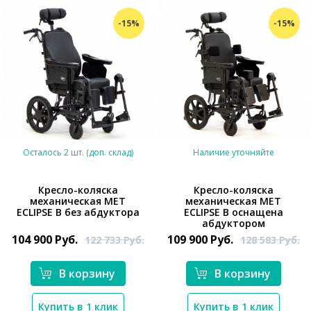
-15%
-15%
Осталось 2 шт. (доп. склад)
Наличие уточняйте
Кресло-коляска
Кресло-коляска
механическая MET
механическая MET
ECLIPSE B без абдуктора
ECLIPSE B оснащена
*}
*}
абдуктором
104 900
Руб.
109 900
Руб.
122 733
Руб.
128 583
Руб.
В корзину
В корзину
Купить в 1 клик
Купить в 1 клик