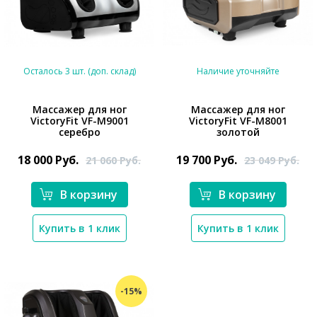
Осталось 3 шт. (доп. склад)
Наличие уточняйте
Массажер для ног
Массажер для ног
VictoryFit VF-M9001
VictoryFit VF-M8001
*}
*}
серебро
золотой
18 000
Руб.
19 700
Руб.
21 060
Руб.
23 049
Руб.
В корзину
В корзину
Купить в 1 клик
Купить в 1 клик
-15%