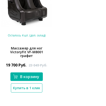
Осталось 4 шт. (доп. склад)
Массажер для ног
VictoryFit VF-M8001
*}
графит
19 700
Руб.
23 049
Руб.
В корзину
Купить в 1 клик